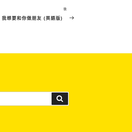
後
下
篇
我想要和你做朋友 (英語版)
文
章
搜
尋