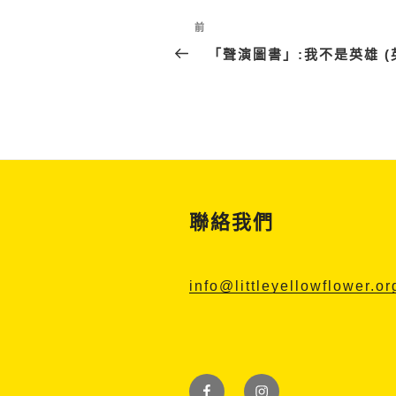
Post
上
前
navigation
一
「聲演圖書」:我不是英雄 (
篇
文
章
聯絡我們
info@littleyellowflower.or
Facebook
Instagram