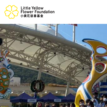
跳
至
內
容