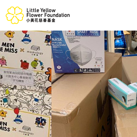
跳
至
内
容