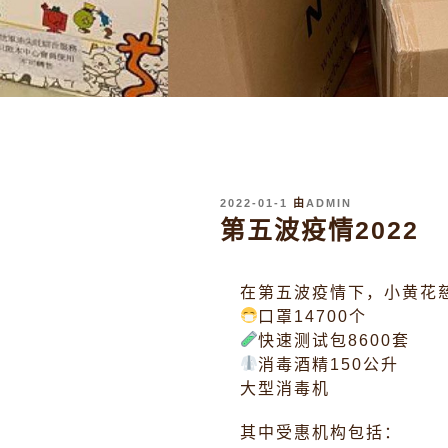
发
2022-01-1
由
ADMIN
布
第五波疫情2022
于
在第五波疫情下，小黄花
口罩14700个
快速测试包8600套
消毒酒精150公升
大型消毒机
其中受惠机构包括：