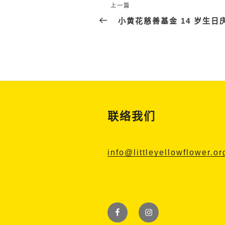
文
上
上一篇
章
一
小黄花慈善基金 14 岁生日庆
篇
导
文
航
章
联络我们
info@littleyellowflower.or
Facebook
Instagram