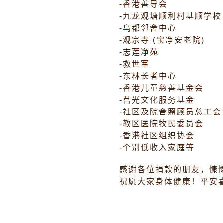
-香港善导会
-九龙观塘顺利村基顺学校
-乌都邻舍中心
-观宗寺 (宝净安老院)
-志莲净苑
-救世军
-东林长者中心
-香港儿童慈善基金会
-莒光文化服务基金
-社区及院舍照顾员总工会
-教区医院牧民委员会
-香港社区组织协会
-个别低收入家庭等
感谢各位捐款的朋友，慷
祝愿大家身体健康！平安