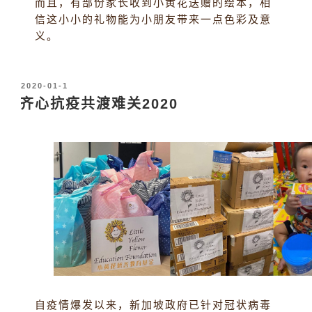
而且，有部份家长收到小黄花送赠的绘本，相
信这小小的礼物能为小朋友带来一点色彩及意
义。
发
2020-01-1
布
齐心抗疫共渡难关2020
于
自疫情爆发以来，新加坡政府已针对冠状病毒