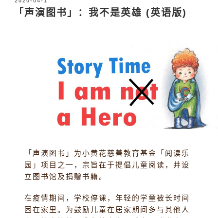
2020-04-1
布
「声演图书」：我不是英雄 (英语版)
于
「声演图书」为小黄花慈善教育基金「阅读乐
园」项目之一，宗旨在于提倡儿童阅读，并设
立图书馆及捐赠书籍。
在疫情期间，学校停课，年轻的学童被长时间
困在家里。为鼓励儿童在居家期间多与其他人