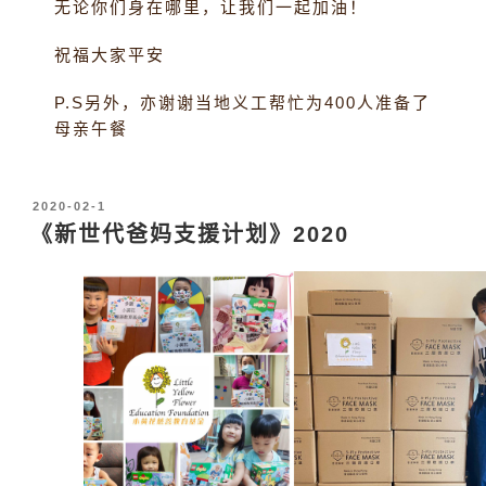
无论你们身在哪里，让我们一起加油！
祝福大家平安
P.S另外，亦谢谢当地义工帮忙为400人准备了
母亲午餐
发
2020-02-1
布
《新世代爸妈支援计划》2020
于