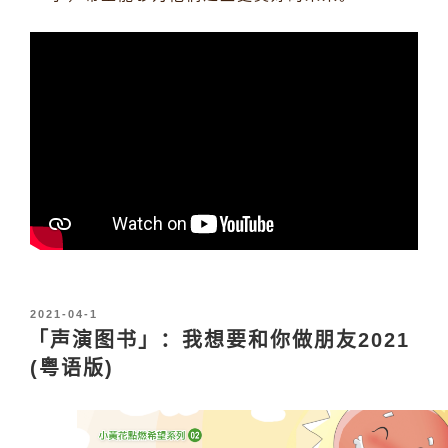
发
2021-04-1
布
「声演图书」：我想要和你做朋友2021
于
(粤语版)