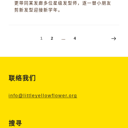
更带同某发廊多位星级发型师，逐一替小朋友
剪新发型迎接新学年。
文
下
页
页
1
2
…
4
一
章
页
分
页
联络我们
info@littleyellowflower.org
搜寻