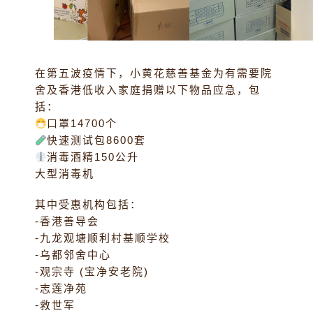
在第五波疫情下，小黄花慈善基金为有需要院
舍及香港低收入家庭捐赠以下物品应急，包
括：
口罩14700个
快速测试包8600套
消毒酒精150公升
大型消毒机
其中受惠机构包括：
-香港善导会
-九龙观塘顺利村基顺学校
-乌都邻舍中心
-观宗寺 (宝净安老院)
-志莲净苑
-救世军