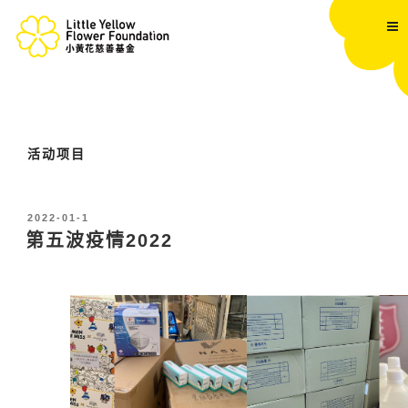
跳
至
内
容
活动项目
发
2022-01-1
布
第五波疫情2022
于