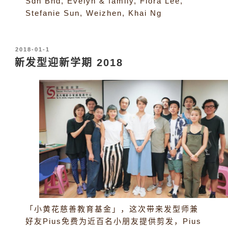
Sdn Bhd, Evelyn & family, Flora Lee,
Stefanie Sun, Weizhen, Khai Ng
发
2018-01-1
布
新发型迎新学期 2018
于
「小黄花慈善教育基金」，这次带来发型师兼
好友Pius免费为近百名小朋友提供剪发，Pius