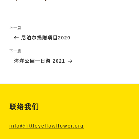
文
上
上一篇
章
一
尼泊尔捐赠项目2020
导
篇
航
文
下
下一篇
章
一
海洋公园一日游 2021
篇
文
章
联络我们
info@littleyellowflower.org