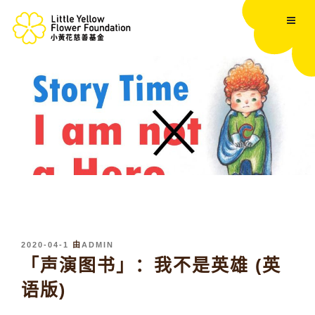
跳
至
内
容
发
2020-04-1
由
ADMIN
布
「声演图书」：我不是英雄 (英
于
语版)