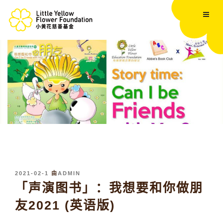
跳
至
内
容
发
2021-02-1
由
ADMIN
布
「声演图书」：我想要和你做朋
于
友2021 (英语版)