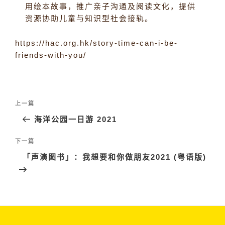
用绘本故事，推广亲子沟通及阅读文化，提供
资源协助儿童与知识型社会接轨。
https://hac.org.hk/story-time-can-i-be-
friends-with-you/
文
上
上一篇
章
一
海洋公园一日游 2021
导
篇
航
文
下
下一篇
章
一
「声演图书」：我想要和你做朋友2021 (粤语版)
篇
文
章