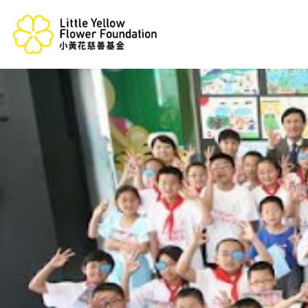
跳
至
內
容