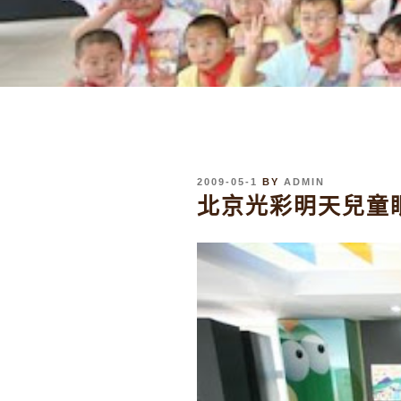
發
2009-05-1
BY
ADMIN
表
北京光彩明天兒童
於