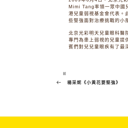
Mimi Tang率領一眾中國兒
港兒童弱視基金會代表。
些堅強面對治療挑戰的小
北京光彩明天兒童眼科醫
專門為患上弱視的兒童提
賓們對兒兒童眼疾有了最
Post
上
前
navigation
一
楊采妮《小黃花要堅強》
篇
文
章