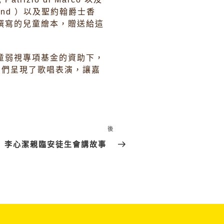
’ Fund ）以及聖約翰爵士香
撰寫的兒童繪本，贈送給這
童弱視專項基金的資助下，
賓們呈現了歌唱表演，讓嘉
後
下
篇
李心潔親臨安徒生會講故事
文
章