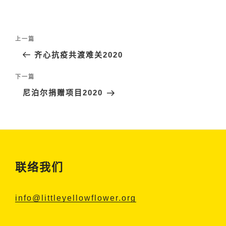
文
上
上一篇
章
一
齐心抗疫共渡难关2020
导
篇
航
文
下
下一篇
章
一
尼泊尔捐赠项目2020
篇
文
章
联络我们
info@littleyellowflower.org