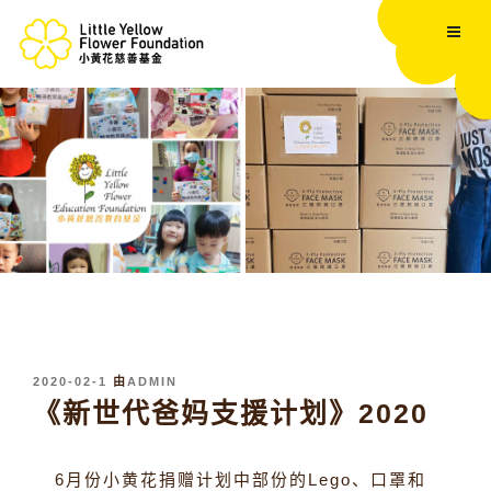
跳
至
内
容
发
2020-02-1
由
ADMIN
布
《新世代爸妈支援计划》2020
于
6月份小黄花捐赠计划中部份的Lego、口罩和