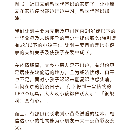
图书，近日去到新世代爸妈的家庭了，让小朋
友在家抗疫也能边玩边学习，新世代爸妈加
油！
我们计划主要为元朗及屯门区内24岁或以下的
年轻父母及未婚怀孕的青少年提供服务(特别是
有3岁以下的小孩子)。计划主要目的是培养健
康的夫妇关系及使孩子在爱中成长。
在疫情期间，大多小朋友足不出户，有部份更
是居住在较偏远的地方，且为经济忧虑、口罩
也不足，面对小孩子迟迟未能复课也感头痛。
沉闷在家的抗疫日子， 有幸得到一盒精致的
LEGO玩具，大人及小孩都雀跃表示：「很靓
啊！真有心。 」
而且，有部份家长收到小黄花送赠的绘本，相
信这小小的礼物能为小朋友带来一点色彩及意
义。