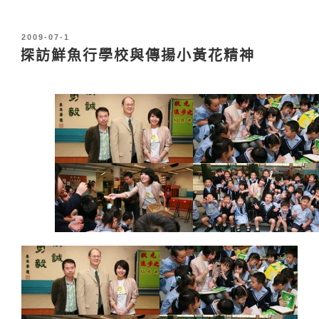
發
2009-07-1
表
探訪鮮魚行學校與傳揚小黃花精神
於