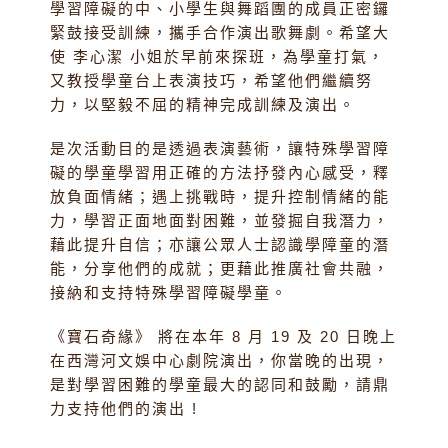
學習障礙的中、小學生與舞蹈團的成員正密鑼
緊鼓接受訓練，攜手合作演出歌舞劇。希望大
使 李心潔 小姐於早前來探班，為學童打氣，
又教授學童台上表演技巧，希望他們繼續努
力，以堅毅不屈的精神完成訓練及演出。
是次活動目的是透過表演藝術，讓特殊學習障
礙的學童學習用正確的方法抒發內心感受，釋
放負面情緒；遇上挑戰時，提升控制情緒的能
力，學習正面地面對困難，並發掘自我潛力，
藉此提升自信；亦讓公眾人士認識學障童的潛
能，分享他們的成就；更藉此推廣社會共融，
接納和支持特殊學習障礙學童。
《寶石奇緣》 將在本年 8 月 19 及 20 日晚上
在西灣河文娛中心劇院演出，你當晚的出現，
是對學習困難的學童最大的認同和鼓勵，請鼎
力支持他們的演出 !