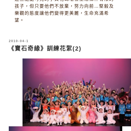
孩子，但只要他們不放棄，努力向前…堅毅及
樂觀的態度讓他們變得更美麗，生命充滿希
望。
發
2010-04-1
表
《寶石奇緣》訓練花絮(2)
於