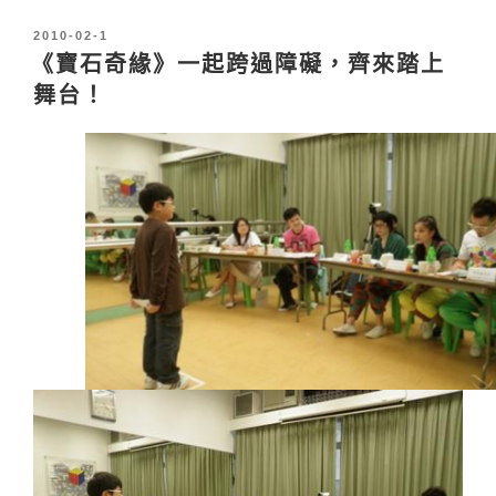
發
2010-02-1
表
《寶石奇緣》一起跨過障礙，齊來踏上
於
舞台！