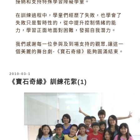
接納和支持特殊學習障礙學童。
在訓練過程中，學童們經歷了失敗，也學會了
失敗只是暫時性的，從中提升控制情緒的能
力，學習正面地面對困難，發掘自我潛力。
我們感謝每一位參與及到場支持的觀眾,讓這一
個美麗的舞台劇-《寶石奇緣》能夠圓滿結束。
發
2010-03-1
表
《寶石奇緣》訓練花絮(1)
於