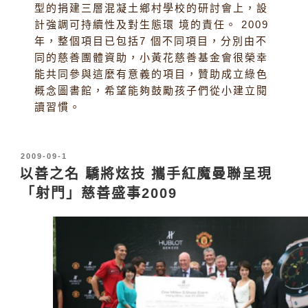
型的捐建三層混凝土鄉村學校的研討會上，設
計強調可持續性及對生態環 境的責任。 2009
年，整個項目已包括7 個不同項目，分別由不
同的慈善團體資助，小黃花慈善基金會很榮幸
能共同參與這麼有意義的項目，贊助成立綠色
概念圖書館，希望能夠鼓勵孩子們從小建立閱
讀習慣。
發
2009-09-1
表
以善之名 驕將炫技 攜手紅魔曼聯呈現
於
「射門」慈善盛事2009