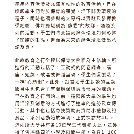
連串內容活潑及充滿互動性的教育活動，旨在
喚起學生們對於保育的醒覺，埋下關愛環境的
種子，同時也讓參與的大專得以實踐及發揮教
學經驗。佛坪縣堪稱為“熊貓”的故鄉，通過系
列的活動，學生們將意識到綠色環境如何影響
了熊貓的生態，進而為未來的綠色環境做出承
諾及貢。
此趟教育之行全程以保育大熊貓為主修軸。所
進行的活動包括了：互動式的問卷調查，講
座，短劇，歌唱或舞蹈呈現，學生們還製造了
一棵“心願樹”。此外，跟當地學生對談的互動
節目中也包含了有關環保與城市發展的課題。
早在教育之行開始之前，這兩所大學的學生也
用活潑及創意的方式進行了連串的造勢及宣傳
活動，其中也包括尋找贊助商資助小禮物及記
念品。系列活動始於年初，正式探訪於4月。
這兩所大學共有各10位學生代表參與此，並獲
得了佛坪縣四所小學及兩間中學，為數1, 100