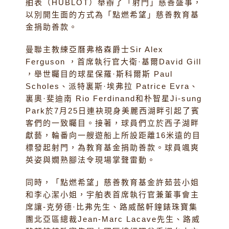
舶表（HUBLOT）舉辦了「射門」慈善盛事，
以別開生面的方式為「點燃希望」慈善教育基
金捐助善款。
曼聯主教練亞曆弗格森爵士Sir Alex
Ferguson ，首席執行官大衛·基爾David Gill
，舉世矚目的球星保羅·斯科爾斯 Paul
Scholes、派特裏斯·埃弗拉 Patrice Evra、
裏奧·斐迪南 Rio Ferdinand和朴智星Ji-sung
Park於7月25日連袂現身美麗西湖畔引起了賓
客們的一致矚目。接著，球員們立於西子湖畔
獻藝，輪番向一艘遊船上所設距離16米遠的目
標發起射門，為教育基金捐助善款。球員颯爽
英姿與嫺熟腳法令現場掌聲雷動。
同時，「點燃希望」慈善教育基金許茹芸小姐
和李心潔小姐，宇舶表首席執行官兼董事會主
席讓-克勞德·比弗先生、路威酩軒鐘錶珠寶集
團北亞區總裁Jean-Marc Lacave先生、路威