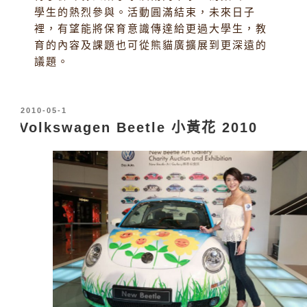
學生的熱烈參與。活動圓滿結束，未來日子
裡，有望能將保育意識傳達給更過大學生，教
育的內容及課題也可從熊貓廣擴展到更深遠的
議題。
發
2010-05-1
表
Volkswagen Beetle 小黃花 2010
於