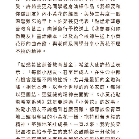
受，許茹芸更為同學親身演繹作品《我想要和
你做朋友》內小黃花的經歷，與師生共度一個
溫馨難忘的早上。許茹芸更代表「點燃希望慈
善教育基金」向鮮魚行學校送上《我想要和你
做朋友》童話繪本，以及為全校師生送上小黃
花形的曲奇餅，與老師及同學分享小黃花不屈
不撓的精神。
「點燃希望慈善教育基金」希望大使許茹芸表
示：「每個小朋友、甚至是成人，在生命中都
有機會經歷不同的挫折，尤其是最近的金融海
嘯，相信本港、以至全世界的許多家庭，都得
以更團結、更堅毅的精神去面對。《小黃花點
燃希望系列》就是要透過『小黃花』的故事，
鼓勵小朋友不論遇到甚麼困難，都應該像青草
地上耀眼奪目的小黃花一樣，抱持刻苦勇毅的
精神，堅強地茁壯成長。一直以來，我對於梁
紀昌校長給予學生的支持及鼓勵都十分敬佩，