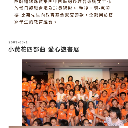
酩軒鐘錶珠寶集團中國區總經理翁秉嫻女士亦
於當日親臨會場為球員喝彩。 稍後，讓-克勞
德·比弗先生向教育基金遞交善款，全部用於貧
窮學生的教育經費。
發
2009-08-1
表
小黃花四部曲 愛心遊書展
於