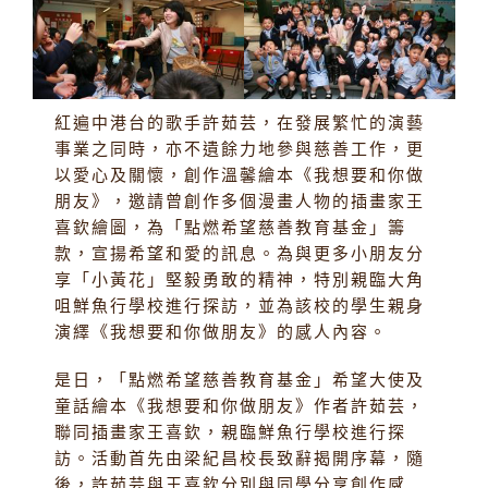
紅遍中港台的歌手許茹芸，在發展繁忙的演藝
事業之同時，亦不遺餘力地參與慈善工作，更
以愛心及關懷，創作溫馨繪本《我想要和你做
朋友》，邀請曾創作多個漫畫人物的插畫家王
喜欽繪圖，為「點燃希望慈善教育基金」籌
款，宣揚希望和愛的訊息。為與更多小朋友分
享「小黃花」堅毅勇敢的精神，特別親臨大角
咀鮮魚行學校進行探訪，並為該校的學生親身
演繹《我想要和你做朋友》的感人內容。
是日，「點燃希望慈善教育基金」希望大使及
童話繪本《我想要和你做朋友》作者許茹芸，
聯同插畫家王喜欽，親臨鮮魚行學校進行探
訪。活動首先由梁紀昌校長致辭揭開序幕，隨
後，許茹芸與王喜欽分別與同學分享創作感