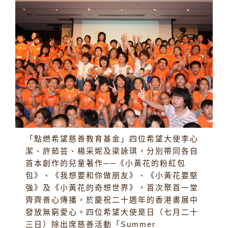
「點燃希望慈善教育基金」四位希望大使李心
潔、許茹芸、楊采妮及梁詠琪，分別帶同各自
首本創作的兒童著作──《小黃花的粉紅包
包》、《我想要和你做朋友》、《小黃花要堅
強》及《小黃花的奇想世界》，首次聚首一堂
齊齊善心傳播，於慶祝二十週年的香港書展中
發放無窮愛心。四位希望大使是日（七月二十
三日）除出席慈善活動「Summer