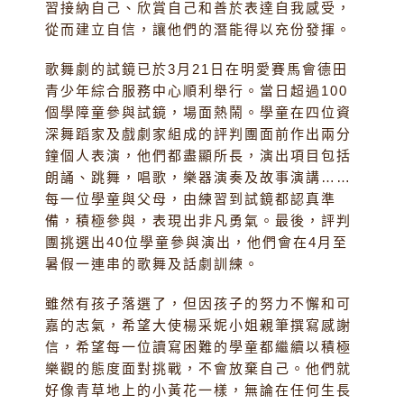
習接納自己、欣賞自己和善於表達自我感受，
從而建立自信，讓他們的潛能得以充份發揮。
歌舞劇的試鏡已於3月21日在明愛賽馬會德田
青少年綜合服務中心順利舉行。當日超過100
個學障童參與試鏡，場面熱鬧。學童在四位資
深舞蹈家及戲劇家組成的評判團面前作出兩分
鐘個人表演，他們都盡顯所長，演出項目包括
朗誦、跳舞，唱歌，樂器演奏及故事演講……
每一位學童與父母，由練習到試鏡都認真準
備，積極參與，表現出非凡勇氣。最後，評判
團挑選出40位學童參與演出，他們會在4月至
暑假一連串的歌舞及話劇訓練。
雖然有孩子落選了，但因孩子的努力不懈和可
嘉的志氣，希望大使楊采妮小姐親筆撰寫感謝
信，希望每一位讀寫困難的學童都繼續以積極
樂觀的態度面對挑戰，不會放棄自己。他們就
好像青草地上的小黃花一樣，無論在任何生長