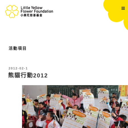
跳
至
內
容
活動項目
發
2012-02-1
表
熊貓行動2012
於