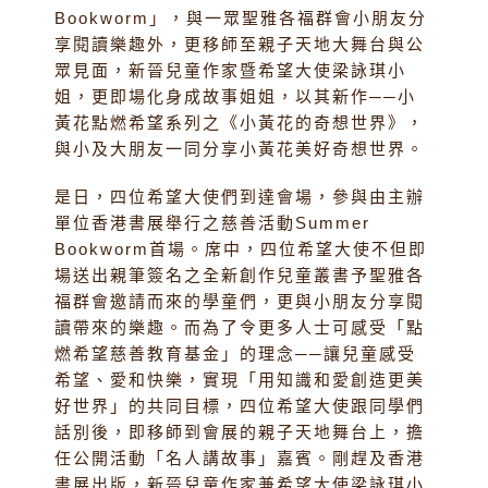
Bookworm」，與一眾聖雅各福群會小朋友分
享閱讀樂趣外，更移師至親子天地大舞台與公
眾見面，新晉兒童作家暨希望大使梁詠琪小
姐，更即場化身成故事姐姐，以其新作──小
黃花點燃希望系列之《小黃花的奇想世界》，
與小及大朋友一同分享小黃花美好奇想世界。
是日，四位希望大使們到達會場，參與由主辦
單位香港書展舉行之慈善活動Summer
Bookworm首場。席中，四位希望大使不但即
場送出親筆簽名之全新創作兒童叢書予聖雅各
福群會邀請而來的學童們，更與小朋友分享閱
讀帶來的樂趣。而為了令更多人士可感受「點
燃希望慈善教育基金」的理念──讓兒童感受
希望、愛和快樂，實現「用知識和愛創造更美
好世界」的共同目標，四位希望大使跟同學們
話別後，即移師到會展的親子天地舞台上，擔
任公開活動「名人講故事」嘉賓。剛趕及香港
書展出版，新晉兒童作家兼希望大使梁詠琪小