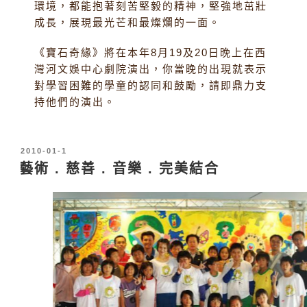
環境，都能抱著刻苦堅毅的精神，堅強地茁壯
成長，展現最光芒和最燦爛的一面。
《寶石奇緣》將在本年8月19及20日晚上在西
灣河文娛中心劇院演出，你當晚的出現就表示
對學習困難的學童的認同和鼓勵，請即鼎力支
持他們的演出。
發
2010-01-1
表
藝術 . 慈善 . 音樂 . 完美結合
於