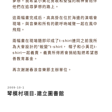
夢想。我希望小黃花勇敢和堅強的精神會陪伴
他們在追尋夢想的路上。
這兩幅畫完成后，高高掛在位於海邊的演唱會
現場，與音樂和所有的歡呼吶喊聲一起在風中
飛翔。
兩幅畫在現場隨即印成了t-shirt連同之前我所
為大會設計的“蛻變”t-shirt， 帽子和小黃花t-
shirt一起義賣。義賣所得將會捐給點燃希望慈
善教育基金。
再次謝謝春浪音樂節主辦單位。
發
2009-10-1
表
琴模村項目-建立圖書館
於