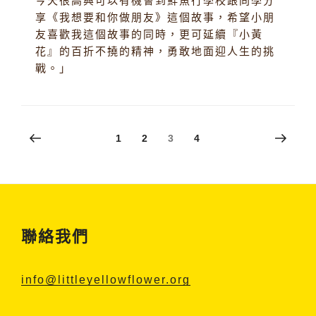
今天很高興可以有機會到鮮魚行學校跟同學分
享《我想要和你做朋友》這個故事，希望小朋
友喜歡我這個故事的同時，更可延續『小黃
花』的百折不撓的精神，勇敢地面迎人生的挑
戰。」
Posts
上
下
頁
頁
頁
1
2
3
4
一
一
pagination
頁
頁
聯絡我們
info@littleyellowflower.org