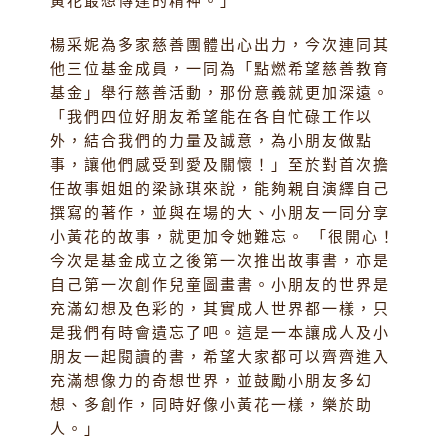
黃花最想傳達的精神。」
楊采妮為多家慈善團體出心出力，今次連同其
他三位基金成員，一同為「點燃希望慈善教育
基金」舉行慈善活動，那份意義就更加深遠。
「我們四位好朋友希望能在各自忙碌工作以
外，結合我們的力量及誠意，為小朋友做點
事，讓他們感受到愛及關懷！」至於對首次擔
任故事姐姐的梁詠琪來說，能夠親自演繹自己
撰寫的著作，並與在場的大、小朋友一同分享
小黃花的故事，就更加令她難忘。 「很開心！
今次是基金成立之後第一次推出故事書，亦是
自己第一次創作兒童圖畫書。小朋友的世界是
充滿幻想及色彩的，其實成人世界都一樣，只
是我們有時會遺忘了吧。這是一本讓成人及小
朋友一起閱讀的書，希望大家都可以齊齊進入
充滿想像力的奇想世界，並鼓勵小朋友多幻
想、多創作，同時好像小黃花一樣，樂於助
人。」